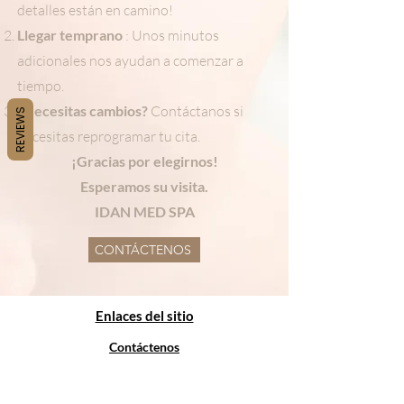
detalles están en camino!
Llegar temprano
: Unos minutos
adicionales nos ayudan a comenzar a
tiempo.
¿Necesitas cambios?
Contáctanos si
REVIEWS
necesitas reprogramar tu cita.
¡Gracias por elegirnos!
Esperamos su visita.
IDAN MED SPA
CONTÁCTENOS
Enlaces del sitio
Contáctenos
San Francisco
(628) 222-7522