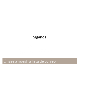
3520 20th St, San Francisco CA 94110
info@idanmedspa.com
Los Ángeles - Encino
(818) 661-2524
17217 Ventura Blvd, Encino CA 91316
info@idanmedspa.com
Síganos
Únase a nuestra lista de correo
Correo electrónico
*
Subscribe
Quiero suscribirme a su lista de correo.